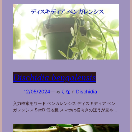
Dischidia bengalensis
12/05/2024
—
くな
in
Dischidia
by
入力検索用ワード ベンガレンシス ディスキディア ベン
ガレンシス SecD 低地種 スマホは横向きのほうが見や…