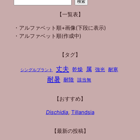
検索
【一覧表】
・アルファベット順+画像(下段に表示)
・アルファベット順(作成中)
【タグ】
丈夫
属
乾燥
強光
耐寒
シングルプラント
耐暑
耐陰
該当無
【おすすめ】
Dischidia
,
Tillandsia
【最新の投稿】