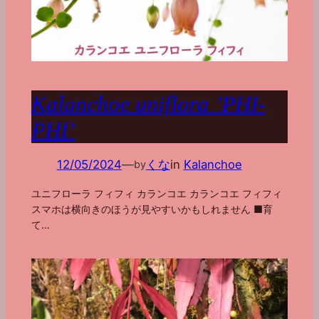
Kalanchoe uniflora ’PHI-
PHI’
12/05/2024
—
くな
in
Kalanchoe
by
ユニフローラ フィフィ カランコエ カランコエ フィフィ
スマホは横向きのほうが見やすいかもしれません ■育
て…