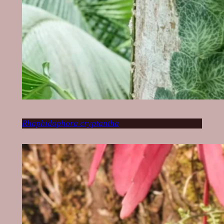
Rhaphidophora cryptantha