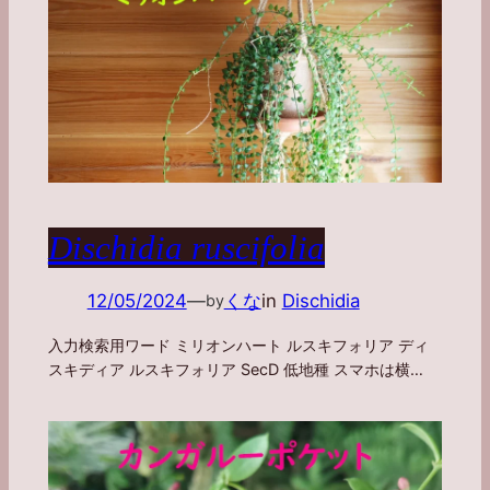
Dischidia ruscifolia
12/05/2024
—
くな
in
Dischidia
by
入力検索用ワード ミリオンハート ルスキフォリア ディ
スキディア ルスキフォリア SecD 低地種 スマホは横…