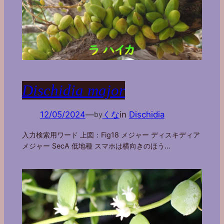
Dischidia major
12/05/2024
—
くな
in
Dischidia
by
入力検索用ワード 上図：Fig18 メジャー ディスキディア
メジャー SecA 低地種 スマホは横向きのほう…