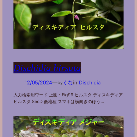
Dischidia hirsuta
12/05/2024
—
くな
in
Dischidia
by
入力検索用ワード 上図：Fig99 ヒルスタ ディスキディア
ヒルスタ SecD 低地種 スマホは横向きのほう…