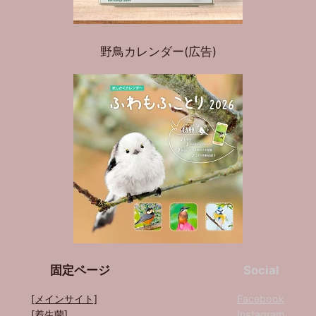
野鳥カレンダー(広告)
固定ページ
Social
[メインサイト]
Facebook
[着生蘭]
Instagram