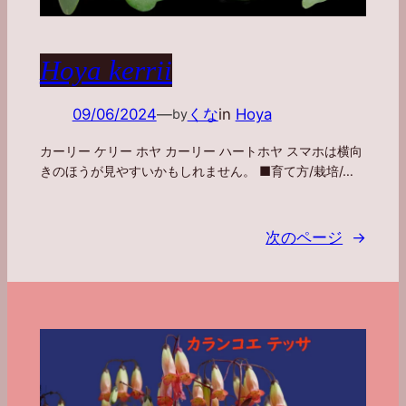
Hoya kerrii
09/06/2024
—
くな
in
Hoya
by
カーリー ケリー ホヤ カーリー ハートホヤ スマホは横向
きのほうが見やすいかもしれません。 ■育て方/栽培/…
次のページ
→