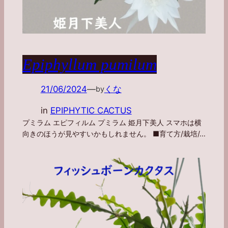
Epiphyllum pumilum
21/06/2024
—
くな
by
in
EPIPHYTIC CACTUS
プミラム エピフィルム プミラム 姫月下美人 スマホは横
向きのほうが見やすいかもしれません。 ■育て方/栽培/…