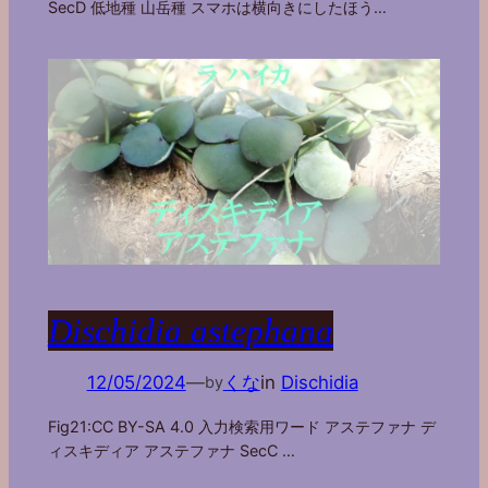
SecD 低地種 山岳種 スマホは横向きにしたほう…
Dischidia astephana
12/05/2024
—
くな
in
Dischidia
by
Fig21:CC BY-SA 4.0 入力検索用ワード アステファナ デ
ィスキディア アステファナ SecC …