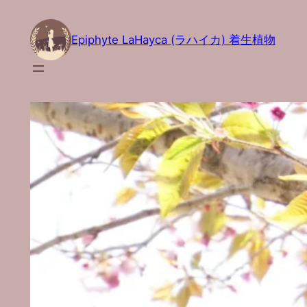
内
容
Epiphyte LaHayca (ラハイカ) 着生植物
を
ス
キ
ッ
プ