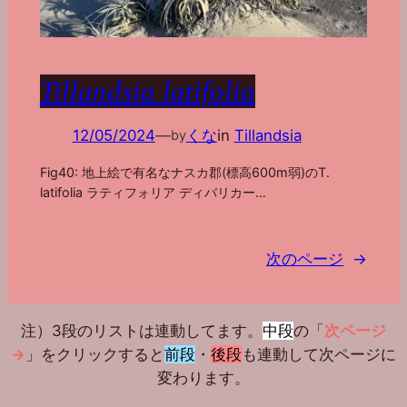
Tillandsia latifolia
12/05/2024
—
くな
in
Tillandsia
by
Fig40: 地上絵で有名なナスカ郡(標高600m弱)のT.
latifolia ラティフォリア ディバリカー…
次のページ
→
注）3段のリストは連動してます。
中段
の「
次ページ
→
」をクリックすると
前段
・
後段
も連動して次ページに
変わります。