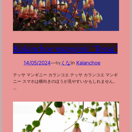
Kalanchoe manginii ’Tessa’
14/05/2024
—
くな
in
Kalanchoe
by
テッサ マンギニー カランコエ テッサ カランコエ マンギ
ニー スマホは横向きのほうが見やすいかもしれません。
…