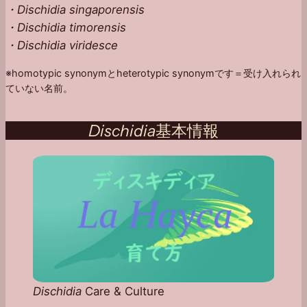
・Dischidia singaporensis
・Dischidia timorensis
・Dischidia viridesce
※homotypic synonymとheterotypic synonymです＝受け入れられ
ていない名前。
Dischidia
基本情報
Dischidia
Care & Culture