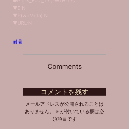
●P:g-s_F00(_ref)-WxH-res
▼E:N
▼P(wpMeta):N
▼URL:N
耐暑
Comments
コメントを残す
メールアドレスが公開されることは
ありません。
※
が付いている欄は必
須項目です