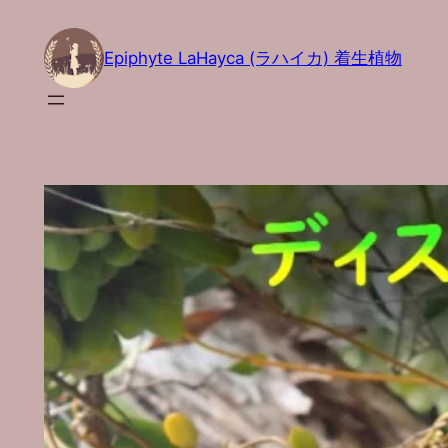
内
容
Epiphyte LaHayca (ラハイカ) 着生植物
を
ス
キ
ッ
プ