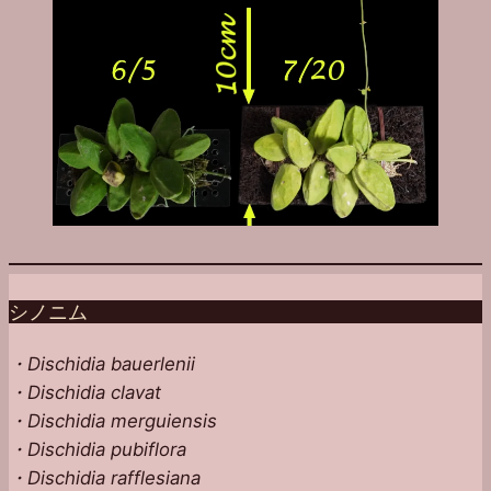
シノニム
・Dischidia bauerlenii
・Dischidia clavat
・Dischidia merguiensis
・Dischidia pubiflora
・Dischidia rafflesiana