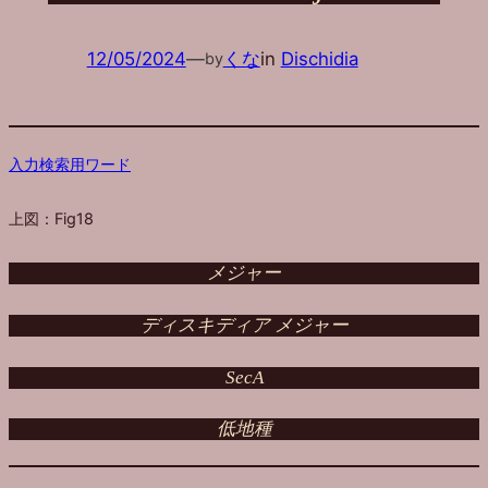
12/05/2024
—
くな
in
Dischidia
by
入力検索用ワード
上図：Fig18
メジャー
ディスキディア メジャー
SecA
低地種