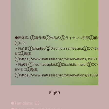
●画像ID: ①著作者②作品名③ライセンス形態④備考
⑤URL
・Fig18:①charliev②Dischidia rafflesiana③CC-BY-
NC④翻案
⑤https://www.inaturalist.org/observations/19671118
・Fig69:①neontetraploid②Dischidia major③CC-
BY-NC④翻案
⑤https://www.inaturalist.org/observations/9136969
Fig69
●Template: E3