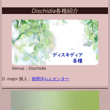
Dischidia
各種紹介
Genus：
Dischidia
D. major
購入：
座間洋らんセンター