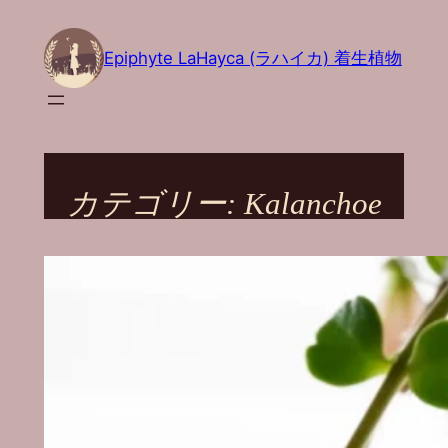
内
容
Epiphyte LaHayca (ラハイカ) 着生植物
を
ス
キ
ッ
プ
カテゴリー:
Kalanchoe