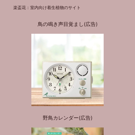
楽盃花：室内向け着生植物のサイト
鳥の鳴き声目覚まし(広告)
野鳥カレンダー(広告)