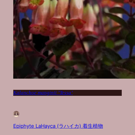
Kalanchoe manginii ’Tessa’
Epiphyte LaHayca (ラハイカ) 着生植物