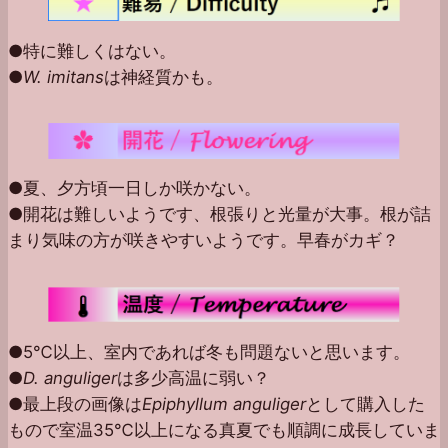
●特に難しくはない。
●
W. imitans
は神経質かも。
●夏、夕方頃一日しか咲かない。
●開花は難しいようです、根張りと光量が大事。根が詰
まり気味の方が咲きやすいようです。早春がカギ？
●5℃以上、室内であれば冬も問題ないと思います。
●
D. anguliger
は多少高温に弱い？
●最上段の画像は
Epiphyllum anguliger
として購入した
もので室温35℃以上になる真夏でも順調に成長していま