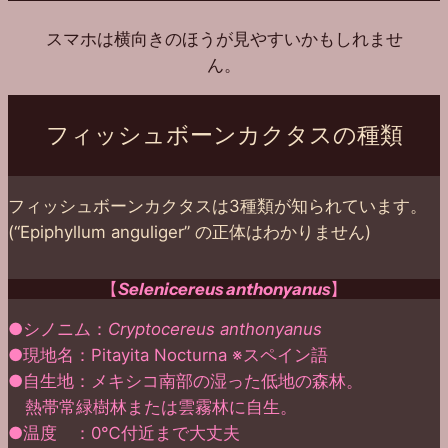
スマホは横向きのほうが見やすいかもしれませ
ん。
フィッシュボーンカクタスの種類
フィッシュボーンカクタスは3種類が知られています。
(“Epiphyllum anguliger” の正体はわかりません)
【
Selenicereus anthonyanus
】
●シノニム：
Cryptocereus anthonyanus
●現地名：Pitayita Nocturna ※スペイン語
●自生地：メキシコ南部の湿った低地の森林。
熱帯常緑樹林または雲霧林に自生。
●温度 ：0℃付近まで大丈夫