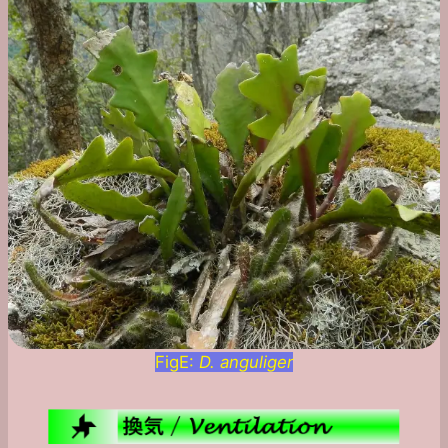
FigE:
D. anguliger