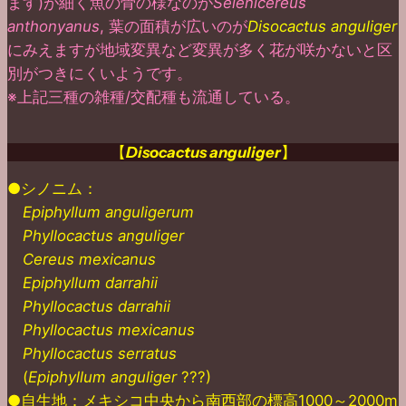
ます)が細く魚の骨の様なのが
Selenicereus
anthonyanus
, 葉の面積が広いのが
Disocactus anguliger
にみえますが地域変異など変異が多く花が咲かないと区
別がつきにくいようです。
※上記三種の雑種/交配種も流通している。
【
Disocactus anguliger
】
●シノニム：
Epiphyllum anguligerum
Phyllocactus anguliger
Cereus mexicanus
Epiphyllum darrahii
Phyllocactus darrahii
Phyllocactus mexicanus
Phyllocactus serratus
(
Epiphyllum anguliger
???)
●自生地：メキシコ中央から南西部の標高1000～2000m