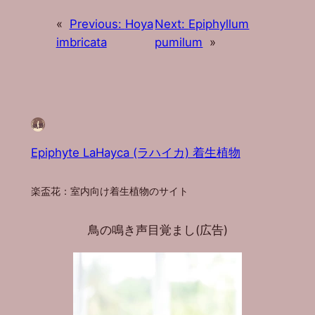
«
Previous:
Hoya
Next:
Epiphyllum
imbricata
pumilum
»
Epiphyte LaHayca (ラハイカ) 着生植物
楽盃花：室内向け着生植物のサイト
鳥の鳴き声目覚まし(広告)