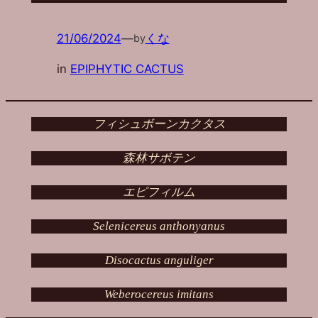
21/06/2024
—
くな
by
in
EPIPHYTIC CACTUS
フィシュボーンカクタス
森林サボテン
エピフィルム
Selenicereus anthonyanus
Disocactus anguliger
Weberocereus imitans