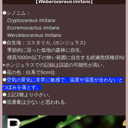
【
Weberocereus imitans
】
●シノニム：
Cryptocereus imitans
Eccremocactus imitans
Werckleocereus imitans
●自生地：コスタリカ, (ホンジュラス)
季節的に湿った低地の森林に自生。
標高1000m以下の狭い範囲に自生する絶滅危惧種(EN)
※ホンジュラスでの記録は誤認の可能性が高い。
●花の色：白系で5cm位
●
空気の変化に非常に敏感で、温度や湿度が合わないと
つぼみを落とす。
●上記2種より小さい。
●流通量は少ないと思われる。