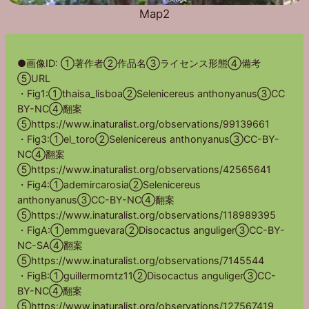
Map2
●画像ID: ①著作者②作品名③ライセンス形態④備考
⑤URL
・Fig1:①thaisa_lisboa②Selenicereus anthonyanus③CC
BY-NC④翻案
⑤https://www.inaturalist.org/observations/99139661
・Fig3:①el_toro②Selenicereus anthonyanus③CC-BY-
NC④翻案
⑤https://www.inaturalist.org/observations/42565641
・Fig4:①ademircarosia②Selenicereus
anthonyanus③CC-BY-NC④翻案
⑤https://www.inaturalist.org/observations/118989395
・FigA:①emmguevara②Disocactus anguliger③CC-BY-
NC-SA④翻案
⑤https://www.inaturalist.org/observations/7145544
・FigB:①guillermomtz11②Disocactus anguliger③CC-
BY-NC④翻案
⑤https://www.inaturalist.org/observations/127567419