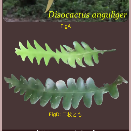
FigA
FigD: 二枚とも