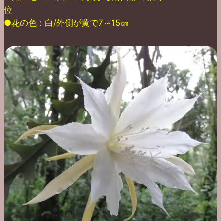
位
●花の色：白/外側が黄で7～15㎝