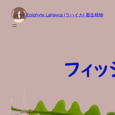
内
容
Epiphyte LaHayca (ラハイカ) 着生植物
を
ス
キ
ッ
プ