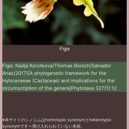
Figα
Figα: Nadja Korotkova/Thomas Borsch/Salvador
Arias(2017)[A phylogenetic framework for the
Hylocereeae (Cactaceae) and implications for the
circumscription of the genera]Phytotaxa 327(1):12
※本サイトのシノニムはhomotypic synonymとheterotypic
synonymです＝受け入れられていない名前。