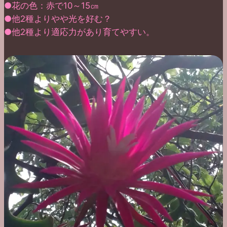
●花の色：赤で10～15㎝
●他2種よりやや光を好む？
●他2種より適応力があり育てやすい。