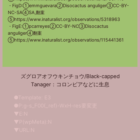
・FigD:①emmguevara②Disocactus anguliger③CC-BY-
NC-SA④SA,翻案
⑤https://www.inaturalist.org/observations/5318963
・FigE:①pcarreyes②CC-BY-NC③Disocactus
anguliger④翻案
⑤https://www.inaturalist.org/observations/115441361
ズグロアオフウキンチョウ/Black-capped
Tanager：コロンビアなどに生息
●Template: E3
●P:g-s_F00(_ref)-WxH-res要変更
▼E:N
▼P(wpMeta):N
▼URL:N