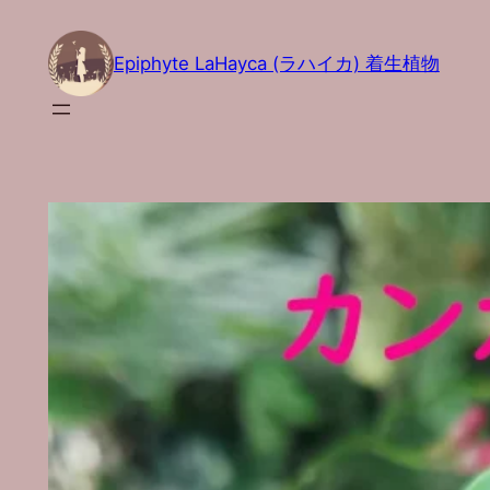
内
容
Epiphyte LaHayca (ラハイカ) 着生植物
を
ス
キ
ッ
プ