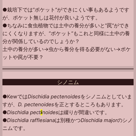
●栽培下では”ポケット”ができにくい事もあるようです
が、ポケット無しは花付が良いようです。
●ちなみに食虫植物では土中の養分が多いと”罠”ができ
にくくなりますが、”ポケット”もこれと同様に土中の養
分が関係しているのでしょうか？
土中の養分が多い→虫から養分を得る必要がない→ポケ
ットや罠が不要？
シノニム
●Kewでは
Dischidia pectenoides
をシノニムとしていま
すが、
D. pectenoides
を正とするところもあります。
●
Dischidia pect
i
noides
は綴りが間違いです。
●
Dischidia rafflesiana
は別種かつ
Dischidia major
のシノ
ニムです。