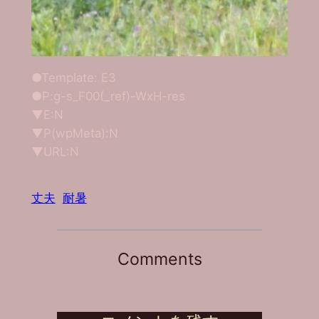
●Template: E3
●P:g-s_F00(_ref)-WxH-res
▼E:N
▼P(wpMeta):N
▼URL:N
丈夫
耐暑
Comments