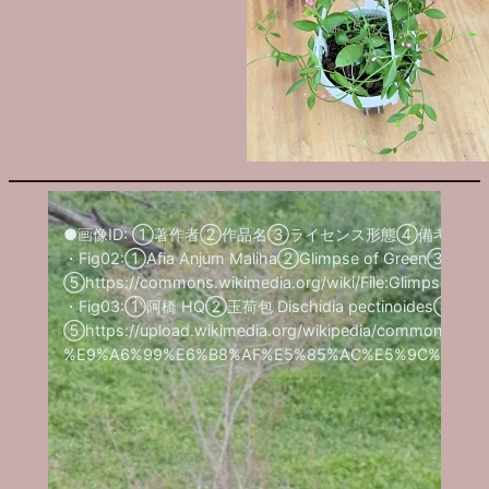
●画像ID: ①著作者②作品名③ライセンス形態④備考⑤UR
・Fig02:①Afia Anjum Maliha②Glimpse of Green③CC
⑤https://commons.wikimedia.org/wiki/File:Glimpse_of_G
・Fig03:①阿橋 HQ②玉荷包 Dischidia pectinoides③CC
⑤https://upload.wikimedia.org/wikipedia/commons/
%E9%A6%99%E6%B8%AF%E5%85%AC%E5%9C%92_Hong_