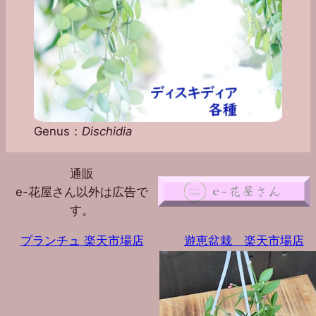
Genus：
Dischidia
通販
e-花屋さん以外は広告で
す。
プランチュ 楽天市場店
遊恵盆栽 楽天市場店