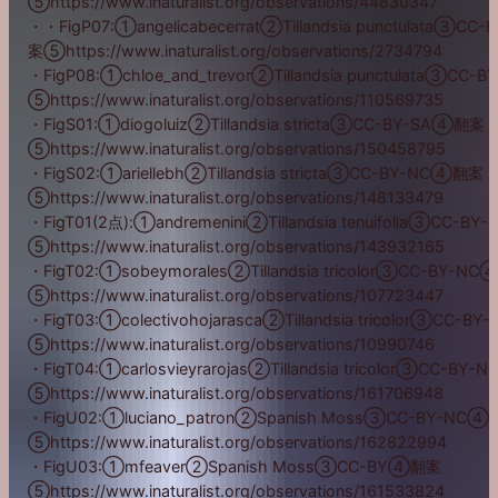
⑤https://www.inaturalist.org/observations/44830347
・・FigP07:①angelicabecerrat②Tillandsia punctulata③C
案⑤https://www.inaturalist.org/observations/2734794
・FigP08:①chloe_and_trevor②Tillandsia punctulata③CC
⑤https://www.inaturalist.org/observations/110569735
・FigS01:①diogoluiz②Tillandsia stricta③CC-BY-SA④翻案
⑤https://www.inaturalist.org/observations/150458795
・FigS02:①ariellebh②Tillandsia stricta③CC-BY-NC④翻案
⑤https://www.inaturalist.org/observations/148133479
・FigT01(2点):①andremenini②Tillandsia tenuifolia③CC-
⑤https://www.inaturalist.org/observations/143932165
・FigT02:①sobeymorales②Tillandsia tricolor③CC-BY-N
⑤https://www.inaturalist.org/observations/107723447
・FigT03:①colectivohojarasca②Tillandsia tricolor③CC-
⑤https://www.inaturalist.org/observations/10990746
・FigT04:①carlosvieyrarojas②Tillandsia tricolor③CC-BY
⑤https://www.inaturalist.org/observations/161706948
・FigU02:①luciano_patron②Spanish Moss③CC-BY-NC
⑤https://www.inaturalist.org/observations/162822994
・FigU03:①mfeaver②Spanish Moss③CC-BY④翻案
⑤https://www.inaturalist.org/observations/161533824