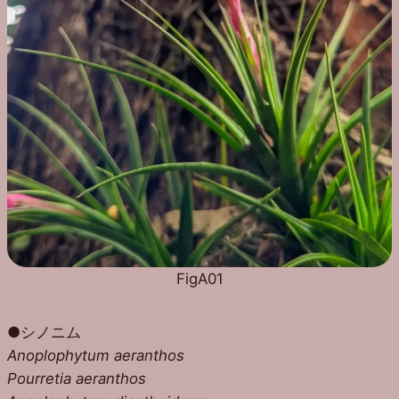
FigA01
●シノニム
Anoplophytum aeranthos
Pourretia aeranthos