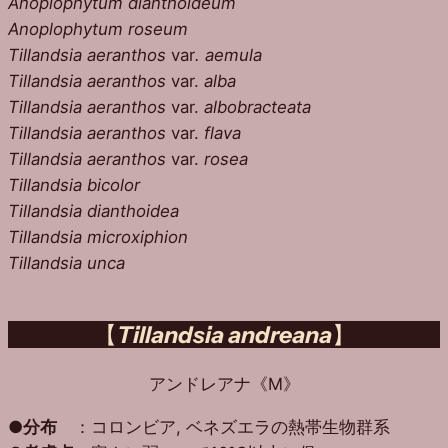
Anoplophytum dianthoideum
Anoplophytum roseum
Tillandsia aeranthos
var
. aemula
Tillandsia aeranthos
var.
alba
Tillandsia aeranthos
var.
albobracteata
Tillandsia aeranthos
var.
flava
Tillandsia aeranthos
var.
rosea
Tillandsia bicolor
Tillandsia dianthoidea
Tillandsia microxiphion
Tillandsia unca
【
Tillandsia andreana
】
アンドレアナ《M》
●
分布
：コロンビア, ベネズエラの熱帯生物群系