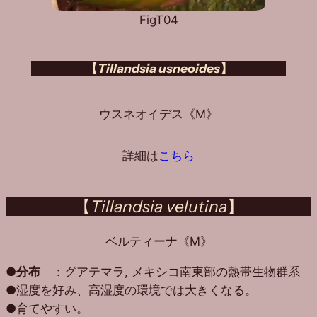
FigT04
【
Tillandsia usneoides
】
ウスネオイデス《M》
詳細は
こちら
【
Tillandsia velutina
】
ベルティーナ《M》
●
分布
：グアテマラ, メキシコ南東部の熱帯生物群系
●湿度を好み、高湿度の環境では大きくなる。
●育てやすい。