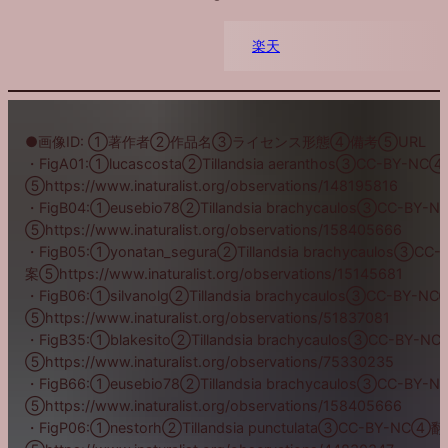
楽天
●画像ID: ①著作者②作品名③ライセンス形態④備考⑤URL
・FigA01:①lucascosta②Tillandsia aeranthos③CC-BY-N
⑤https://www.inaturalist.org/observations/148195816
・FigB04:①eusebio78②Tillandsia brachycaulos③CC-BY
⑤https://www.inaturalist.org/observations/158405666
・FigB05:①yonatan_segura②Tillandsia brachycaulos③C
案⑤https://www.inaturalist.org/observations/15145681
・FigB06:①silvanolg②Tillandsia brachycaulos③CC-BY-
⑤https://www.inaturalist.org/observations/51837081
・FigB35:①blakesito②Tillandsia brachycaulos③CC-BY-
⑤https://www.inaturalist.org/observations/75330235
・FigB66:①eusebio78②Tillandsia brachycaulos③CC-BY
⑤https://www.inaturalist.org/observations/158405666
・FigP06:①nestorh②Tillandsia punctulata③CC-BY-NC④