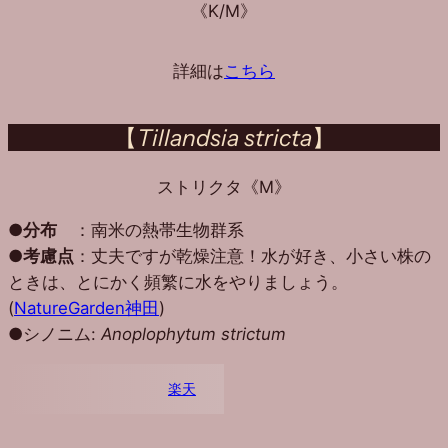
《K/M》
詳細は
こちら
【
Tillandsia stricta
】
ストリクタ《M》
●
分布
：南米の熱帯生物群系
●
考慮点
：丈夫ですが乾燥注意！水が好き、小さい株の
ときは、とにかく頻繁に水をやりましょう。
(
NatureGarden神田
)
●シノニム:
Anoplophytum strictum
楽天