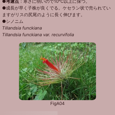
●
考慮点
：寒さに弱いので10℃以上に保つ。
●成長が早く子株が良くでる。ケセラン状で売られてい
ますがリスの尻尾のように長く伸びます。
●シノニム
Tillandsia funckiana
Tillandsia funckiana var. recurvifolia
FigA04