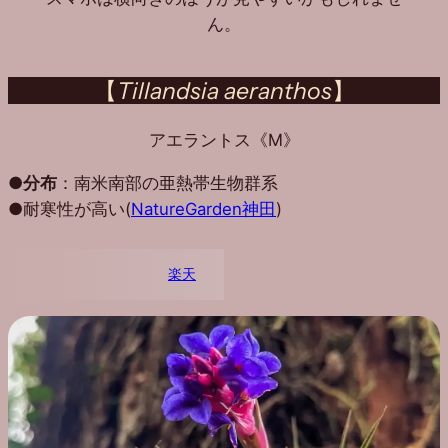
ん。
【
Tillandsia aeranthos
】
アエラントス《M》
●
分布
：南米南部の亜熱帯生物群系
●耐寒性が高い(
NatureGarden神田
)
楽天