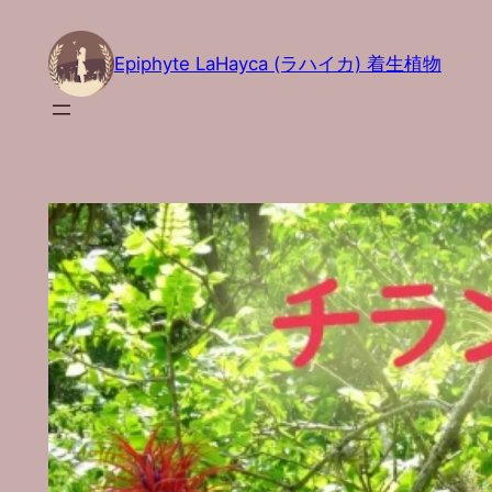
内
容
Epiphyte LaHayca (ラハイカ) 着生植物
を
ス
キ
ッ
プ