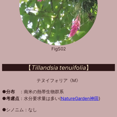
FigS02
【
Tillandsia tenuifolia
】
テヌイフォリア《M》
●
分布
：南米の熱帯生物群系
●
考慮点
：水分要求量は多い(
NatureGarden神田
)
●シノニム：なし