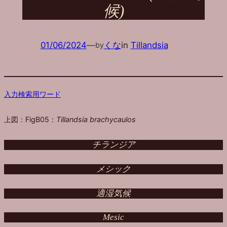
候)
01/06/2024
—
くな
in
Tillandsia
by
入力検索用ワード
上図：FigB05：
Tillandsia brachycaulos
チランジア
メシック
適湿気候
Mesic