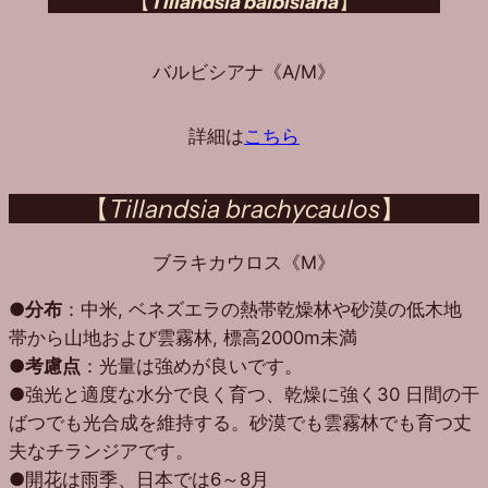
【
Tillandsia balbisiana
】
バルビシアナ《A/M》
詳細は
こちら
【
Tillandsia brachycaulos
】
ブラキカウロス《M》
●
分布
：中米, ベネズエラの熱帯乾燥林や砂漠の低木地
帯から山地および雲霧林, 標高2000m未満
●
考慮点
：光量は強めが良いです。
●強光と適度な水分で良く育つ、乾燥に強く30 日間の干
ばつでも光合成を維持する。砂漠でも雲霧林でも育つ丈
夫なチランジアです。
●開花は雨季、日本では6～8月