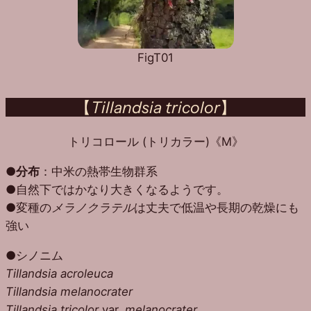
FigT01
【
Tillandsia tricolor
】
トリコロール (トリカラー)《M》
●
分布
：中米の熱帯生物群系
●自然下ではかなり大きくなるようです。
●変種の
メラノクラテル
は丈夫で低温や長期の乾燥にも
強い
●シノニム
Tillandsia acroleuca
Tillandsia melanocrater
Tillandsia tricolor
var.
melanocrater