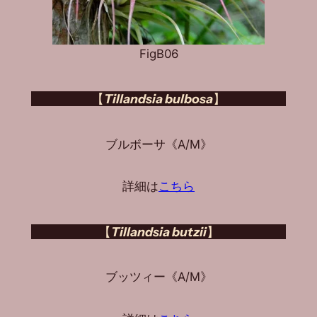
FigB06
【
Tillandsia bulbosa
】
ブルボーサ《A/M》
詳細は
こちら
【
Tillandsia butzii
】
ブッツィー《A/M》