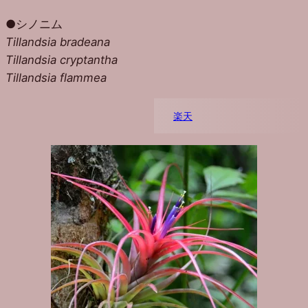
●シノニム
Tillandsia bradeana
Tillandsia cryptantha
Tillandsia flammea
楽天