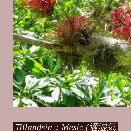
Tillandsia：Mesic (適湿気