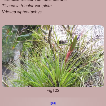
Tillandsia tricolor
var.
picta
Vriesea xiphostachys
FigT02
楽天